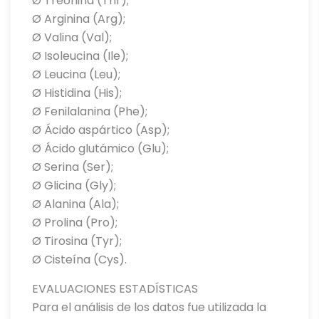
Ø Treonina (Thr);
Ø Arginina (Arg);
Ø Valina (Val);
Ø Isoleucina (Ile);
Ø Leucina (Leu);
Ø Histidina (His);
Ø Fenilalanina (Phe);
Ø Ácido aspártico (Asp);
Ø Ácido glutámico (Glu);
Ø Serina (Ser);
Ø Glicina (Gly);
Ø Alanina (Ala);
Ø Prolina (Pro);
Ø Tirosina (Tyr);
Ø Cisteína (Cys).
EVALUACIONES ESTADÍSTICAS
Para el análisis de los datos fue utilizada la