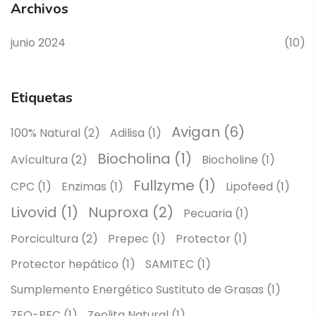
Archivos
junio 2024
(10)
Etiquetas
Avigan
(6)
100% Natural
(2)
Adilisa
(1)
Biocholina
(1)
Avícultura
(2)
Biocholine
(1)
Fullzyme
(1)
CPC
(1)
Enzimas
(1)
Lipofeed
(1)
Livovid
(1)
Nuproxa
(2)
Pecuaria
(1)
Porcicultura
(2)
Prepec
(1)
Protector
(1)
Protector hepático
(1)
SAMITEC
(1)
Sumplemento Energético Sustituto de Grasas
(1)
ZEO-PEC
(1)
Zeolita Natural
(1)