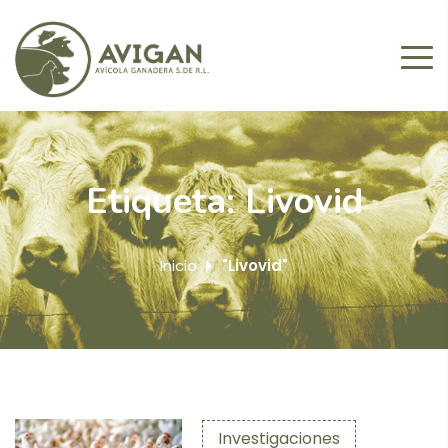
Etiqueta:
Livovid
Inicio
"Livovid"
Investigaciones