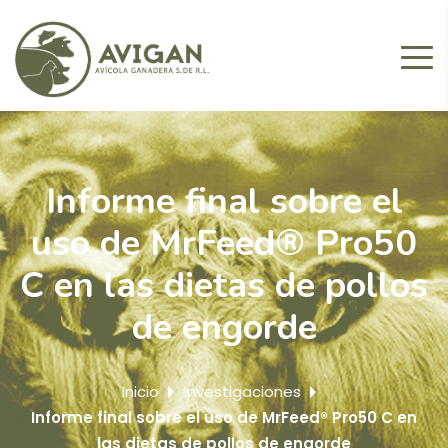
Informe final sobre el
uso de MrFeed® Pro50
C en las dietas de pollos
de engorde
Inicio
Investigaciones
Informe final sobre el uso de MrFeed® Pro50 C en
las dietas de pollos de engorde