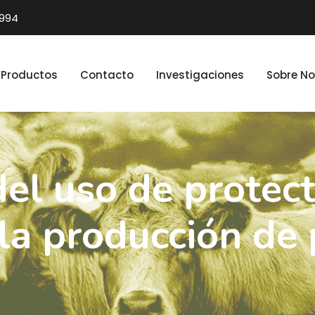
1994
Productos
Contacto
Investigaciones
Sobre No
del uso de protec
la producción de 