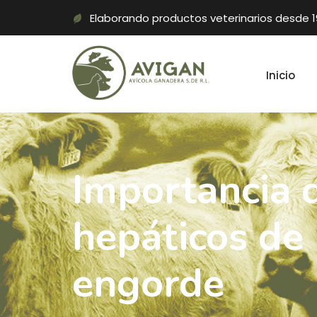
Elaborando productos veterinarios desde 
Inicio
Importancia 
hepáticos de 
engorde