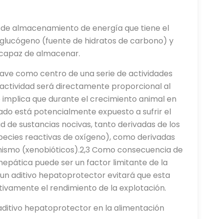
 de almacenamiento de energía que tiene el
e glucógeno (fuente de hidratos de carbono) y
es capaz de almacenar.
clave como centro de una serie de actividades
e actividad será directamente proporcional al
o implica que durante el crecimiento animal en
gado está potencialmente expuesto a sufrir el
 de sustancias nocivas, tanto derivadas de los
species reactivas de oxígeno), como derivadas
anismo (xenobióticos).2,3 Como consecuencia de
 hepática puede ser un factor limitante de la
e un aditivo hepatoprotector evitará que esta
ativamente el rendimiento de la explotación.
n aditivo hepatoprotector en la alimentación