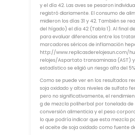
y el día 42. Las aves se pesaron individua
registró diariamente. El consumo de alim
midieron los días 31 y 42. También se re
del hígado) el día 42 (Tabla 1). Al final
para evaluar diferencias entre los trat
marcadores séricos de inflamación hepá
http://www.replicasderelojesun.com/h
relojes/Aspartato transaminasa (AST) y 
estadístico se eligió un riesgo alfa del 5%
Como se puede ver en los resultados reco
soja oxidado y altos niveles de sulfato f
pero no significativamente, el rendimie
g de mezcla poliherbal por tonelada de 
conversión alimenticia y el peso corporal
lo que podría indicar que esta mezcla pol
el aceite de soja oxidado como fuente d