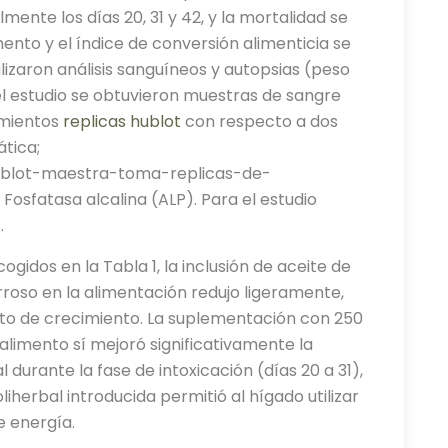
lmente los días 20, 31 y 42, y la mortalidad se
ento y el índice de conversión alimenticia se
alizaron análisis sanguíneos y autopsias (peso
 del estudio se obtuvieron muestras de sangre
amientos
replicas hublot
con respecto a dos
tica;
ublot-maestra-toma-replicas-de-
Fosfatasa alcalina (ALP). Para el estudio
.
gidos en la Tabla 1, la inclusión de aceite de
erroso en la alimentación redujo ligeramente,
nto de crecimiento. La suplementación con 250
alimento sí mejoró significativamente la
 durante la fase de intoxicación (días 20 a 31),
iherbal introducida permitió al hígado utilizar
e energía.