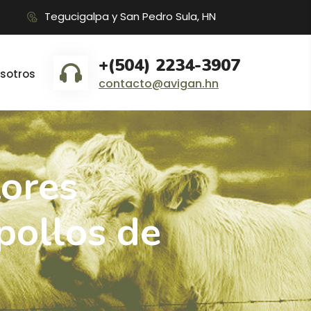
Tegucigalpa y San Pedro Sula, HN
+(504) 2234-3907
sotros
contacto@avigan.hn
tores
pollos de