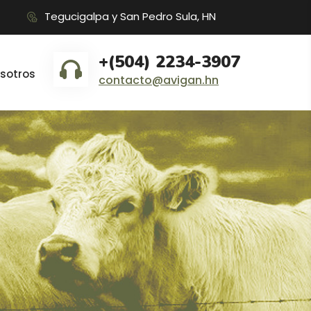
Tegucigalpa y San Pedro Sula, HN
+(504) 2234-3907
sotros
contacto@avigan.hn