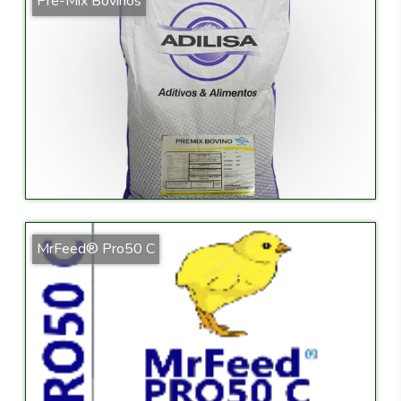
Pre-Mix Bovinos
MrFeed® Pro50 C